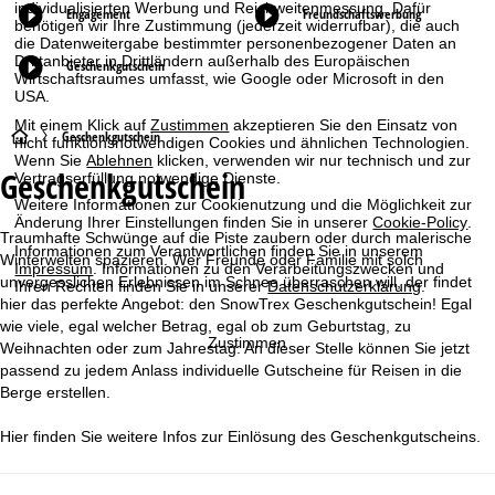
individualisierten Werbung und Reichweitenmessung. Dafür
Engagement
Freundschaftswerbung
benötigen wir Ihre Zustimmung (jederzeit widerrufbar), die auch
die Datenweitergabe bestimmter personenbezogener Daten an
Drittanbieter in Drittländern außerhalb des Europäischen
Geschenkgutschein
Wirtschaftsraumes umfasst, wie Google oder Microsoft in den
USA.
Mit einem Klick auf
Zustimmen
akzeptieren Sie den Einsatz von
S
Geschenkgutschein
nicht funktionsnotwendigen Cookies und ähnlichen Technologien.
Wenn Sie
Ablehnen
klicken, verwenden wir nur technisch und zur
Geschenkgutschein
Vertragserfüllung notwendige Dienste.
t
Weitere Informationen zur Cookienutzung und die Möglichkeit zur
Änderung Ihrer Einstellungen finden Sie in unserer
Cookie-Policy
.
a
Traumhafte Schwünge auf die Piste zaubern oder durch malerische
Informationen zum Verantwortlichen finden Sie in unserem
Winterwelten spazieren. Wer Freunde oder Familie mit solch
Impressum
. Informationen zu den Verarbeitungszwecken und
r
unvergesslichen Erlebnissen im Schnee überraschen will, der findet
Ihren Rechten finden Sie in unserer
Datenschutzerklärung
.
hier das perfekte Angebot: den SnowTrex Geschenkgutschein! Egal
t
wie viele, egal welcher Betrag, egal ob zum Geburtstag, zu
Zustimmen
Weihnachten oder zum Jahrestag: An dieser Stelle können Sie jetzt
s
passend zu jedem Anlass individuelle Gutscheine für Reisen in die
Berge erstellen.
e
Hier finden Sie weitere Infos zur
Einlösung des Geschenkgutscheins
.
i