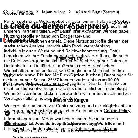
S
Frankreich
La Joue du Loup
La Crête du Berger (Sparpreis)
Cookie-Hinweis
Für ein optimales Webangebot erheben wir mit Hilfe von Cookies
La Crête du Berger (Sparpreis)
°°°
t
Nutzungsinformationen, die wir, die TravelTrex GmbH, auch mit
unseren Partnern teilen. Auf Basis Ihrer Aktivitäten werden dabei
Nutzungsprofile anhand von Endgeräte- und
a
La Joue du Loup
Browserinformationen erstellt. Diese Nutzungsprofile dienen der
statistischen Analyse, individuellen Produktempfehlung,
r
individualisierten Werbung und Reichweitenmessung. Dafür
benötigen wir Ihre Zustimmung (jederzeit widerrufbar), die auch
Preisübersicht
die Datenweitergabe bestimmter personenbezogener Daten an
t
Drittanbieter in Drittländern außerhalb des Europäischen
Wirtschaftsraumes umfasst, wie Google oder Microsoft in den
s
Vorfreude ohne Risiko:
Mit
Flex-Option
buchen | Buchungen für
USA.
die kommende Saison 26/27 können zudem
bis zum 30.09.
Mit einem Klick auf
Zustimmen
akzeptieren Sie den Einsatz von
kostenlos storniert
werden
(Details)
e
nicht funktionsnotwendigen Cookies und ähnlichen Technologien.
Wenn Sie
Ablehnen
klicken, verwenden wir nur technisch und zur
Inklusivleistungen
Vertragserfüllung notwendige Dienste.
i
Weitere Informationen zur Cookienutzung und die Möglichkeit zur
Änderung Ihrer Einstellungen finden Sie in unserer
Cookie-Policy
.
t
Übernachtung wie gebucht
Informationen zum Verantwortlichen finden Sie in unserem
Skipass La Joue du Loup & SuperDévoluy
(Wert des
Impressum
. Informationen zu den Verarbeitungszwecken und
e
Ihren Rechten finden Sie in unserer
Datenschutzerklärung
.
Skipasses bis zu 220 €). Details / Ausnahmen siehe
Buchungsprozess.