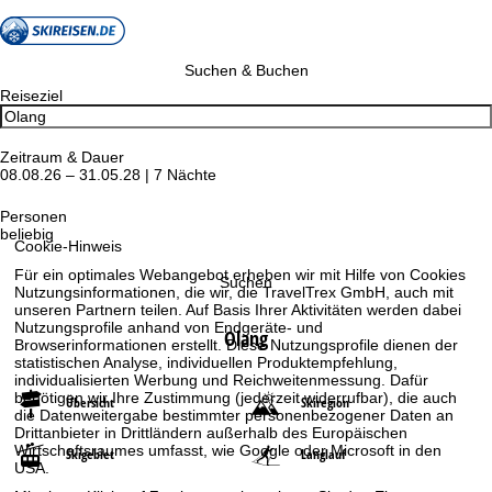
Suchen & Buchen
Reiseziel
Zeitraum & Dauer
08.08.26 – 31.05.28 | 7 Nächte
Personen
beliebig
Cookie-Hinweis
Für ein optimales Webangebot erheben wir mit Hilfe von Cookies
Suchen
Nutzungsinformationen, die wir, die TravelTrex GmbH, auch mit
unseren Partnern teilen. Auf Basis Ihrer Aktivitäten werden dabei
Nutzungsprofile anhand von Endgeräte- und
Olang
Browserinformationen erstellt. Diese Nutzungsprofile dienen der
statistischen Analyse, individuellen Produktempfehlung,
individualisierten Werbung und Reichweitenmessung. Dafür
benötigen wir Ihre Zustimmung (jederzeit widerrufbar), die auch
Übersicht
Skiregion
die Datenweitergabe bestimmter personenbezogener Daten an
Drittanbieter in Drittländern außerhalb des Europäischen
Wirtschaftsraumes umfasst, wie Google oder Microsoft in den
Skigebiet
Langlauf
USA.