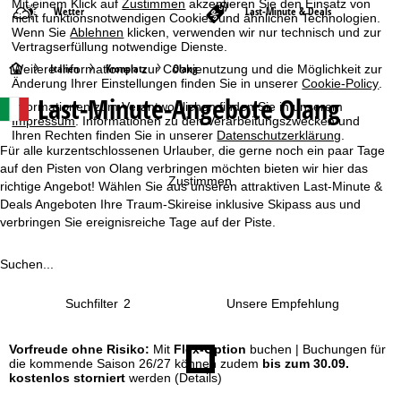
Mit einem Klick auf
Zustimmen
akzeptieren Sie den Einsatz von
Wetter
Last-Minute & Deals
nicht funktionsnotwendigen Cookies und ähnlichen Technologien.
Wenn Sie
Ablehnen
klicken, verwenden wir nur technisch und zur
Vertragserfüllung notwendige Dienste.
S
Italien
Kronplatz
Olang
Weitere Informationen zur Cookienutzung und die Möglichkeit zur
Änderung Ihrer Einstellungen finden Sie in unserer
Cookie-Policy
.
Last-Minute-Angebote Olang
t
Informationen zum Verantwortlichen finden Sie in unserem
Impressum
. Informationen zu den Verarbeitungszwecken und
Ihren Rechten finden Sie in unserer
Datenschutzerklärung
.
a
Für alle kurzentschlossenen Urlauber, die gerne noch ein paar Tage
auf den Pisten von Olang verbringen möchten bieten wir hier das
r
Zustimmen
richtige Angebot! Wählen Sie aus unseren attraktiven Last-Minute &
Deals Angeboten Ihre Traum-Skireise inklusive Skipass aus und
t
verbringen Sie ereignisreiche Tage auf der Piste.
s
Suchen...
e
Suchfilter
2
i
Vorfreude ohne Risiko:
Mit
Flex-Option
buchen | Buchungen für
t
die kommende Saison 26/27 können zudem
bis zum 30.09.
kostenlos storniert
werden
(Details)
e