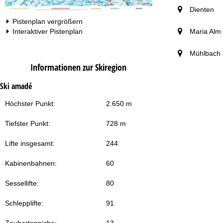
Dienten
Pistenplan vergrößern
Maria Alm
Interaktiver Pistenplan
Mühlbach 
Informationen zur Skiregion
Ski amadé
Höchster Punkt:
2.650 m
Tiefster Punkt:
728 m
Lifte insgesamt:
244
Kabinenbahnen:
60
Sessellifte:
80
Schlepplifte:
91
Zauberteppiche:
13