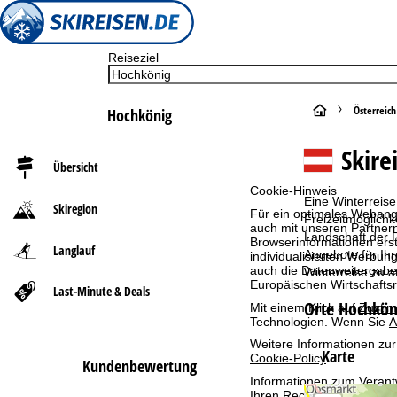
Reiseziel
S
Österreich
Hochkönig
t
Skire
Übersicht
a
Cookie-Hinweis
Eine Winterreise
Skiregion
Für ein optimales Webange
r
Freizeitmöglichk
auch mit unseren Partnern
Landschaft der R
Browserinformationen erste
Langlauf
t
Angebote für Ihr
individualisierten Werbun
auch die Datenweitergabe
Winterreise zu a
Europäischen Wirtschafts
Last-Minute & Deals
s
Orte Hochkön
Mit einem Klick auf
Zusti
Technologien. Wenn Sie
A
e
Weitere Informationen zur
Karte
Cookie-Policy
.
Kundenbewertung
i
Informationen zum Verant
Ihren Rechten finden Sie 