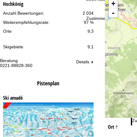
t
+
Hochkönig
-
Anzahl Bewertungen:
2.034
e
Zustimmen
Weiterempfehlungsrate:
97 %
Orte
9,3
Skigebiete
9,1
Beratung
Öf
Details
0221-88828-360
Mo
Fr
Sa
Pistenplan
Ski amadé
Zu
Ort