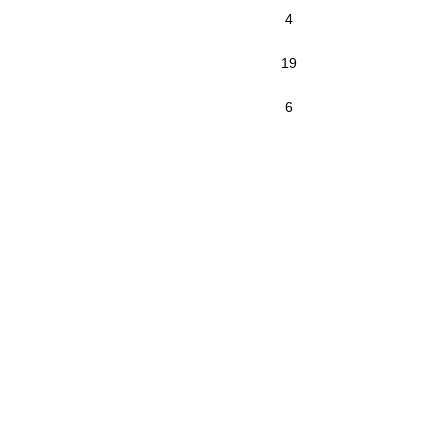
4
19
6