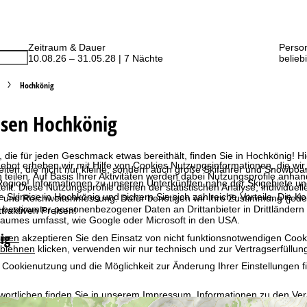
Zeitraum & Dauer
Perso
10.08.26 – 31.05.28 | 7 Nächte
belieb
Hochkönig
isen Hochkönig
, die für jeden Geschmack etwas bereithält, finden Sie in Hochkönig! H
bot erheben wir mit Hilfe von Cookies Nutzungsinformationen, die wir
eiten, die nicht nur kleine, sondern auch große Skifahrer und Snowbo
 teilen. Auf Basis Ihrer Aktivitäten werden dabei Nutzungsprofile anh
egion! Informationen zu unseren Unterkünften nahe der Skigebiete und 
llt. Diese Nutzungsprofile dienen der statistischen Analyse, individue
e Skireise in Hochkönig und sichern Sie sich zahlreiche Vorteile. Die K
g und Reichweitenmessung. Dafür benötigen wir Ihre Zustimmung (jederz
 bestimmter personenbezogener Daten an Drittanbieter in Drittländern
ttraktiven Preisen!
raumes umfasst, wie Google oder Microsoft in den USA.
ig
mmen
akzeptieren Sie den Einsatz von nicht funktionsnotwendigen Cook
blehnen
klicken, verwenden wir nur technisch und zur Vertragserfüllun
 Cookienutzung und die Möglichkeit zur Änderung Ihrer Einstellungen f
wortlichen finden Sie in unserem
Impressum
. Informationen zu den V
in unserer
Datenschutzerklärung
.