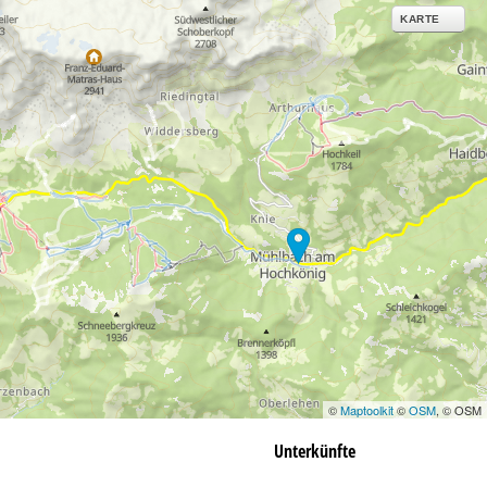
KARTE
©
Maptoolkit
©
OSM
, © OSM
Unterkünfte