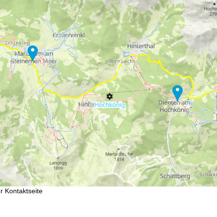
fnungszeiten
-Do:
09:00-17:00 Uhr
:
09:00-15:00 Uhr
-So:
geschlossen
Beratung
r Kontaktseite