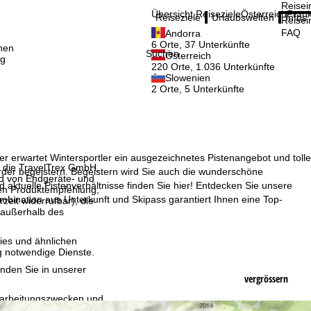
Reisei
Übersicht Reiseziele
Österreich
Frank
Reiseziele
Urlaubswelten
Infos
Reisei
FAQ
Andorra
6 Orte, 37 Unterkünfte
nen
Suchen
Österreich
ig
220 Orte, 1.036 Unterkünfte
Slowenien
2 Orte, 5 Unterkünfte
ier erwartet Wintersportler ein ausgezeichnetes Pistenangebot und tolle
, die TravelTrex GmbH,
arder begeistern. Begeistern wird Sie auch die wunderschöne
and von Endgeräte- und
aktuelle Pistenverhältnisse finden Sie hier! Entdecken Sie unsere
llen Produktempfehlung,
ombination aus Unterkunft und Skipass garantiert Ihnen eine Top-
eit widerrufbar), die
 außerhalb des
ies und ähnlichen
g notwendige Dienste.
inden Sie in unserer
vergrössern
erarbeitungszwecken und