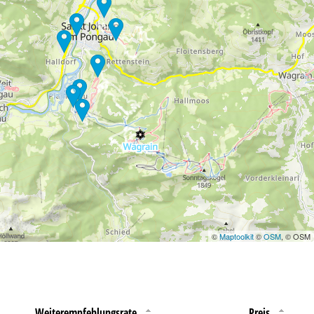
erarbeitungszwecken und
©
Maptoolkit
©
OSM
, © OSM
Weiterempfehlungsrate
Preis