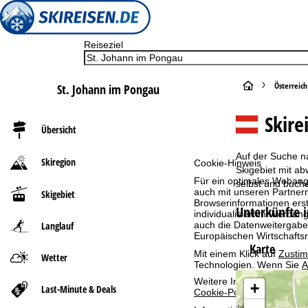
Reiseziel
S
Österreich
St. Johann im Pongau
t
Skire
Übersicht
a
Auf der Suche na
Skiregion
Cookie-Hinweis
r
Skigebiet mit ab
Für ein optimales Webange
selbst und buche
auch mit unseren Partnern
Skigebiet
t
Browserinformationen erste
Unterkünfte 
individualisierten Werbun
auch die Datenweitergabe
Langlauf
s
Europäischen Wirtschafts
Karte
Mit einem Klick auf
Zusti
e
Wetter
Technologien. Wenn Sie
A
Weitere Informationen zur
i
+
Last-Minute & Deals
Cookie-Policy
.