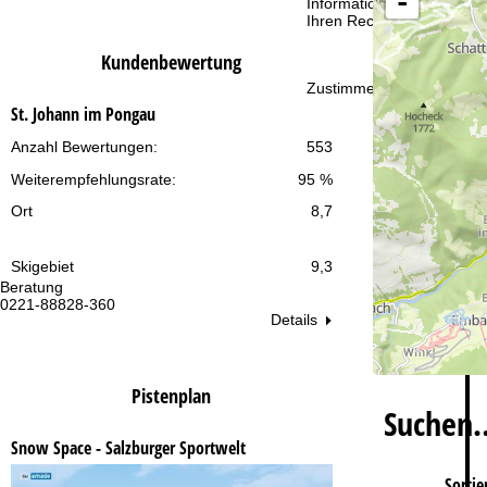
-
t
Informationen zum Verant
Ihren Rechten finden Sie 
e
Kundenbewertung
Zustimmen
St. Johann im Pongau
Anzahl Bewertungen:
553
Weiterempfehlungsrate:
95 %
Ort
8,7
Skigebiet
9,3
Beratung
Öf
0221-88828-360
Mo
Details
Fr
Sa
Pistenplan
Suchen
Snow Space - Salzburger Sportwelt
Sortie