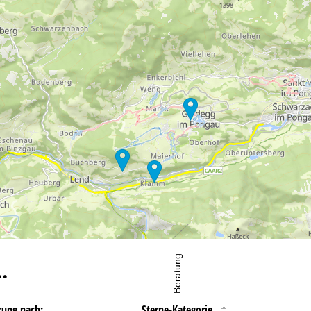
wortlichen finden Sie in unserem
Impressum
. Informationen zu den V
in unserer
Datenschutzerklärung
.
fnungszeiten
-Do:
09:00-17:00 Uhr
:
09:00-15:00 Uhr
-So:
geschlossen
Beratung
…
rung nach:
Sterne-Kategorie