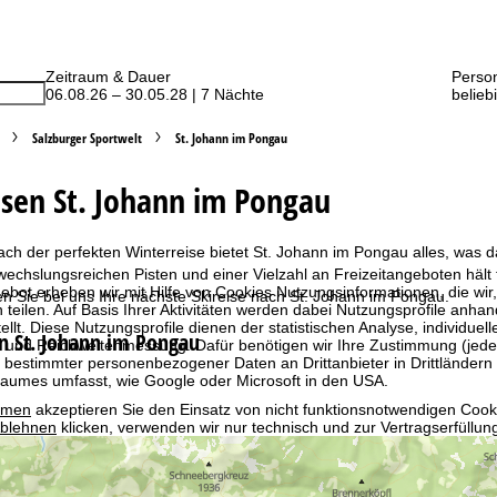
Zeitraum & Dauer
Perso
06.08.26 – 30.05.28 | 7 Nächte
belieb
Salzburger Sportwelt
St. Johann im Pongau
isen St. Johann im Pongau
ch der perfekten Winterreise bietet St. Johann im Pongau alles, was 
wechslungsreichen Pisten und einer Vielzahl an Freizeitangeboten hält 
bot erheben wir mit Hilfe von Cookies Nutzungsinformationen, die wir
n Sie bei uns Ihre nächste Skireise nach St. Johann im Pongau.
 teilen. Auf Basis Ihrer Aktivitäten werden dabei Nutzungsprofile anh
llt. Diese Nutzungsprofile dienen der statistischen Analyse, individue
in St. Johann im Pongau
g und Reichweitenmessung. Dafür benötigen wir Ihre Zustimmung (jederz
 bestimmter personenbezogener Daten an Drittanbieter in Drittländern
raumes umfasst, wie Google oder Microsoft in den USA.
mmen
akzeptieren Sie den Einsatz von nicht funktionsnotwendigen Cook
blehnen
klicken, verwenden wir nur technisch und zur Vertragserfüllun
 Cookienutzung und die Möglichkeit zur Änderung Ihrer Einstellungen f