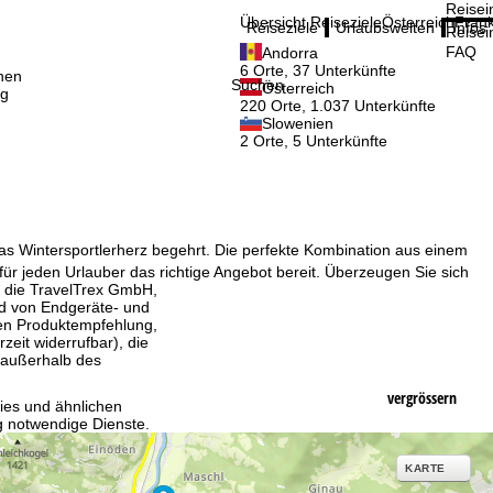
Reisei
Übersicht Reiseziele
Österreich
Frank
Reiseziele
Urlaubswelten
Infos
Reisei
FAQ
Andorra
6 Orte, 37 Unterkünfte
nen
Suchen
Österreich
ig
220 Orte, 1.037 Unterkünfte
Slowenien
2 Orte, 5 Unterkünfte
das Wintersportlerherz begehrt. Die perfekte Kombination aus einem
für jeden Urlauber das richtige Angebot bereit. Überzeugen Sie sich
, die TravelTrex GmbH,
and von Endgeräte- und
llen Produktempfehlung,
eit widerrufbar), die
 außerhalb des
vergrössern
ies und ähnlichen
g notwendige Dienste.
inden Sie in unserer
KARTE