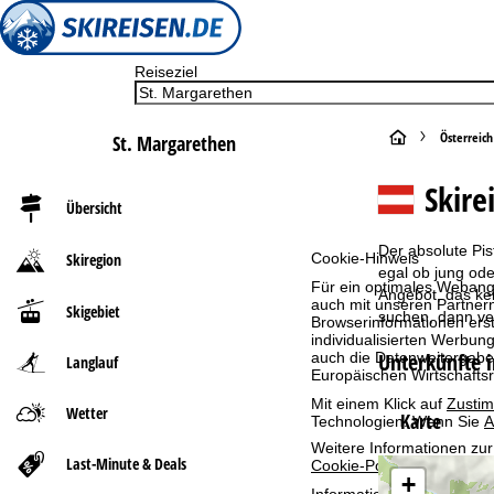
Reiseziel
S
Österreich
St. Margarethen
t
Skire
Übersicht
a
Der absolute Pis
Skiregion
Cookie-Hinweis
r
egal ob jung ode
Für ein optimales Webange
Angebot, das kei
auch mit unseren Partnern
Skigebiet
t
suchen, dann ve
Browserinformationen erste
individualisierten Werbun
Unterkünfte 
auch die Datenweitergabe
Langlauf
s
Europäischen Wirtschafts
Mit einem Klick auf
Zusti
e
Wetter
Karte
Technologien. Wenn Sie
A
Weitere Informationen zur
i
Last-Minute & Deals
Cookie-Policy
.
+