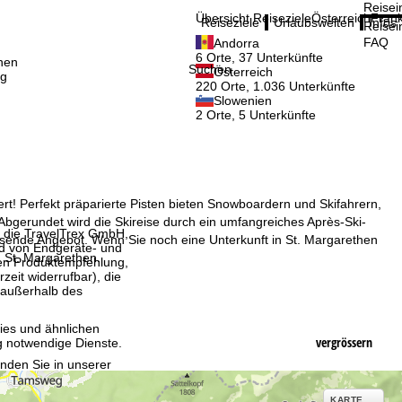
Reisei
Übersicht Reiseziele
Österreich
Frank
Reiseziele
Urlaubswelten
Infos
Reisei
FAQ
Andorra
6 Orte, 37 Unterkünfte
nen
Suchen
Österreich
ig
220 Orte, 1.036 Unterkünfte
Slowenien
2 Orte, 5 Unterkünfte
ert! Perfekt präparierte Pisten bieten Snowboardern und Skifahrern,
. Abgerundet wird die Skireise durch ein umfangreiches Après-Ski-
, die TravelTrex GmbH,
assende Angebot. Wenn Sie noch eine Unterkunft in St. Margarethen
and von Endgeräte- und
 St. Margarethen.
llen Produktempfehlung,
eit widerrufbar), die
 außerhalb des
ies und ähnlichen
vergrössern
g notwendige Dienste.
inden Sie in unserer
KARTE