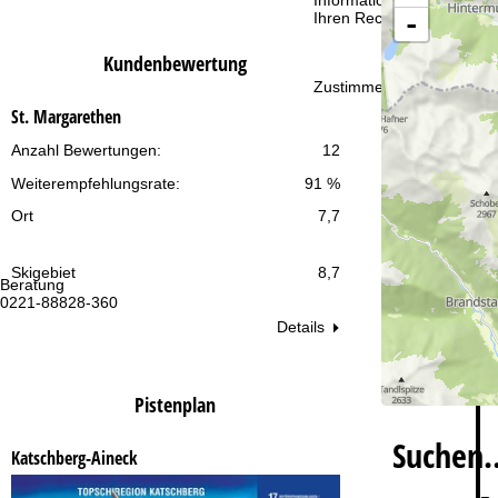
Informationen zum Verant
t
-
Ihren Rechten finden Sie 
e
Kundenbewertung
Zustimmen
St. Margarethen
Anzahl Bewertungen:
12
Weiterempfehlungsrate:
91 %
Ort
7,7
Skigebiet
8,7
Beratung
Öf
0221-88828-360
Mo
Fr
Details
Sa
Pistenplan
Suchen
Katschberg-Aineck