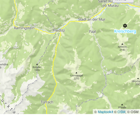
erarbeitungszwecken und
©
Maptoolkit
©
OSM
, © OSM