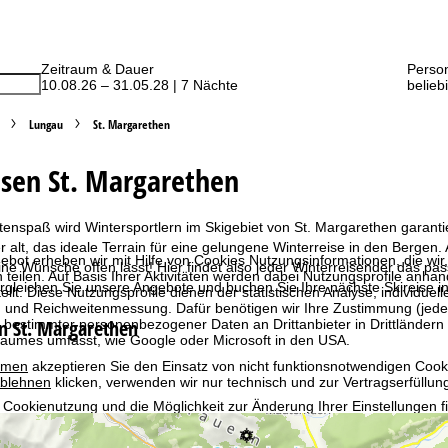
Zeitraum & Dauer
Perso
10.08.26 – 31.05.28 | 7 Nächte
belieb
Lungau
St. Margarethen
isen St. Margarethen
tenspaß wird Wintersportlern im Skigebiet von St. Margarethen garanti
r alt, das ideale Terrain für eine gelungene Winterreise in den Bergen
bot erheben wir mit Hilfe von Cookies Nutzungsinformationen, die wir
ne Wünsche offen lässt! Hier findet also jeder Winterreisender das p
 teilen. Auf Basis Ihrer Aktivitäten werden dabei Nutzungsprofile anh
rgleichen Sie unsere Angebote und buchen Sie Ihre nächste Skireise in
llt. Diese Nutzungsprofile dienen der statistischen Analyse, individue
g und Reichweitenmessung. Dafür benötigen wir Ihre Zustimmung (jederz
in St. Margarethen
 bestimmter personenbezogener Daten an Drittanbieter in Drittländern
raumes umfasst, wie Google oder Microsoft in den USA.
mmen
akzeptieren Sie den Einsatz von nicht funktionsnotwendigen Cook
blehnen
klicken, verwenden wir nur technisch und zur Vertragserfüllun
 Cookienutzung und die Möglichkeit zur Änderung Ihrer Einstellungen f