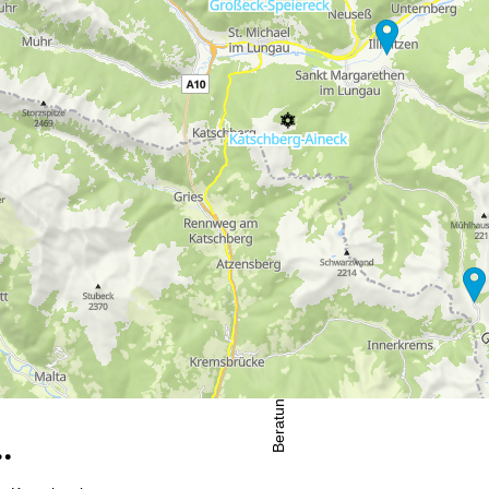
wortlichen finden Sie in unserem
Impressum
. Informationen zu den V
in unserer
Datenschutzerklärung
.
fnungszeiten
-Do:
09:00-17:00 Uhr
:
09:00-15:00 Uhr
-So:
geschlossen
Beratung
…